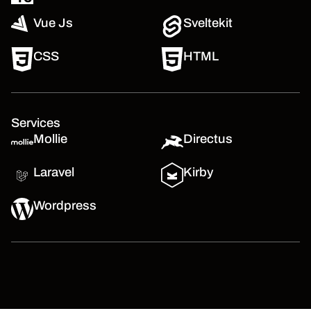
Vue Js
Sveltekit
CSS
HTML
Services
Mollie
Directus
Laravel
Kirby
Wordpress