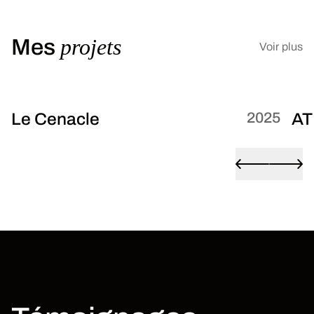
projets
Mes
Voir plus
Le Cenacle
2025
AT
TypeScript
Tailwind CSS
Javascript