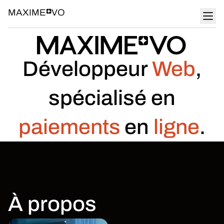
MAXIME
VO
Développeur
Web
,
spécialisé en
paiements
en
ligne
.
À propos