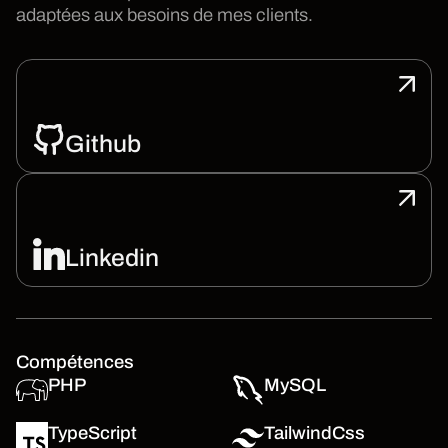
adaptées aux besoins de mes clients.
Github
Linkedin
Compétences
PHP
MySQL
TypeScript
TailwindCss